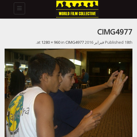
Toggle
navigation
CIMG4977
18th فبراير 2016
Published
at
CIMG4977
in
1280 × 960
.