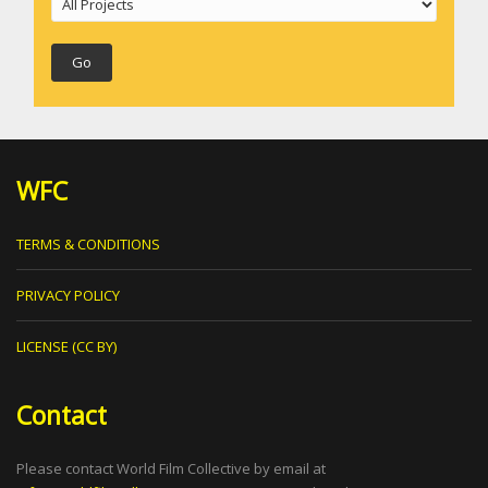
WFC
TERMS & CONDITIONS
PRIVACY POLICY
LICENSE (CC BY)
Contact
Please contact World Film Collective by email at