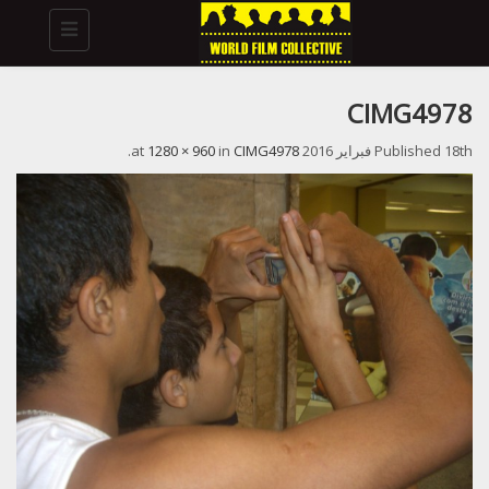
Toggle
navigation
CIMG4978
18th فبراير 2016
Published
at
CIMG4978
in
1280 × 960
.