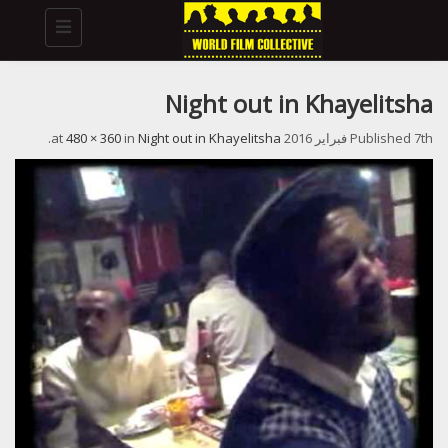
Toggle
navigation
Night out in Khayelitsha
7th فبراير 2016
Published
at
Night out in Khayelitsha
in
480 × 360
.