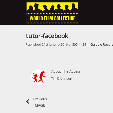
tutor-facebook
Published
21st janeiro 2016
at
800 × 454
in
Guias e Recur
About The Author
Tim Dickinson
Previous
IMAGE