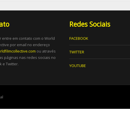
ato
Redes Sociais
r entre em contato com o World
FACEBOOK
lective por email no endereço
ldfilmcollective.com
ou através
TWITTER
s páginas nas redes sociais no
 e Twitter.
YOUTUBE
tal