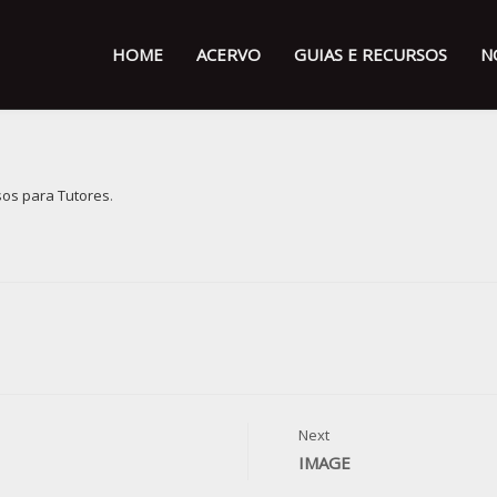
HOME
ACERVO
GUIAS E RECURSOS
N
sos para Tutores
.
Next
IMAGE