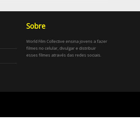
Sobre
World Film Collective ensina jovens a fazer
filmes no celular, divulgar e distribuir
esses filmes através das redes sociais.