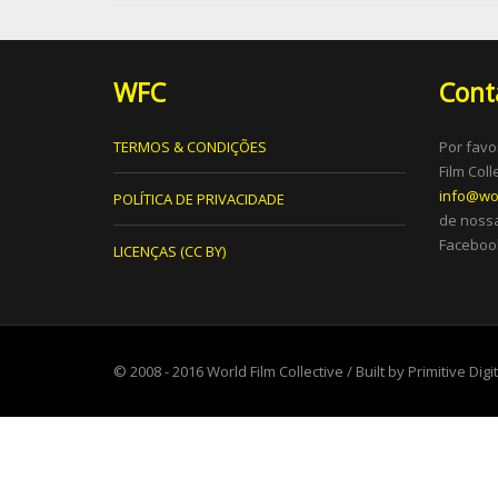
WFC
Cont
TERMOS & CONDIÇÕES
Por favo
Film Col
info@wor
POLÍTICA DE PRIVACIDADE
de nossa
Facebook
LICENÇAS (CC BY)
© 2008 - 2016
World Film Collective
/ Built by
Primitive Digi