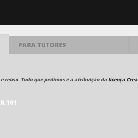
PARA TUTORES
 e reúso. Tudo que pedimos é a atribuição da
licença Cre
R 101