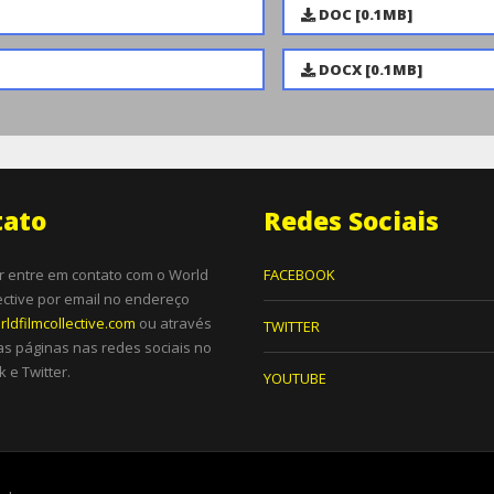
DOC [0.1MB]
DOCX [0.1MB]
tato
Redes Sociais
r entre em contato com o World
FACEBOOK
lective por email no endereço
ldfilmcollective.com
ou através
TWITTER
s páginas nas redes sociais no
 e Twitter.
YOUTUBE