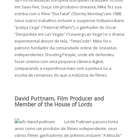
de Pós-Graduação Européia (European Graduate School)
em Saas-Fee, Suiça. Um produtivo cineasta, Mike fez sua
estréia com o filme “Dia Fatal” (‘Stormy Monday’) em 1988.
Seus outros trabalhos incluem o suspense hollywoodiano
“Justiça Cega” (“Internal Affairs”), o ganhador do Oscar
“Despedida em Las Vegas” (“Leaving Las Vega”) e o drama
experimental divisor de tela, “TimeCode”. Mike foi o
patrono fundador da comunidade online de cineastas
independentes Shooting People, onde ele defendeu
fazer cinema com uma pequena câmera digital,
comparando a experiência mais com a pintura ou a
escrita de romances do que a indústria de filmes.
David Puttnam, Film Producer and
Member of the House of Lords
Lorde Puttnam passou trinta
anos como um produtor de filmes independente; seus
vários filmes ganhadores de prêmios incluem “A Missão”